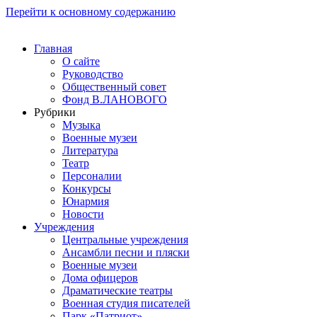
Перейти к основному содержанию
Главная
О сайте
Руководство
Общественный совет
Фонд В.ЛАНОВОГО
Рубрики
Музыка
Военные музеи
Литература
Театр
Персоналии
Конкурсы
Юнармия
Новости
Учреждения
Центральные учреждения
Ансамбли песни и пляски
Военные музеи
Дома офицеров
Драматические театры
Военная студия писателей
Парк «Патриот»