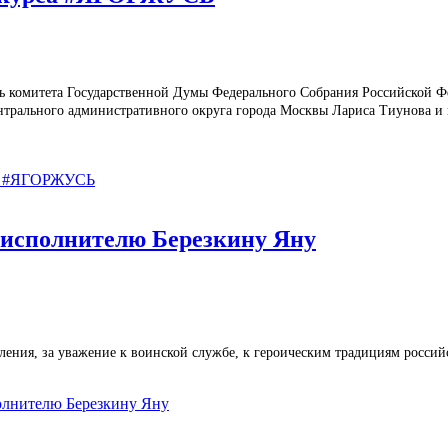
ь комитета Государственной Думы Федерального Собрания Российской Ф
нтрального административного округа города Москвы Лариса Тиунова и
са #ЯГОРЖУСЬ
у-исполнителю Березкину Яну
оления, за уважение к воинской службе, к героическим традициям росс
полнителю Березкину Яну