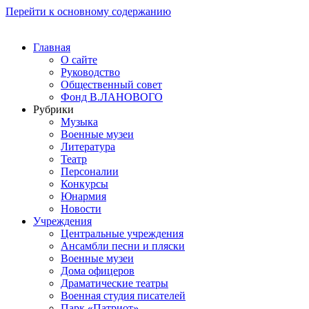
Перейти к основному содержанию
Главная
О сайте
Руководство
Общественный совет
Фонд В.ЛАНОВОГО
Рубрики
Музыка
Военные музеи
Литература
Театр
Персоналии
Конкурсы
Юнармия
Новости
Учреждения
Центральные учреждения
Ансамбли песни и пляски
Военные музеи
Дома офицеров
Драматические театры
Военная студия писателей
Парк «Патриот»