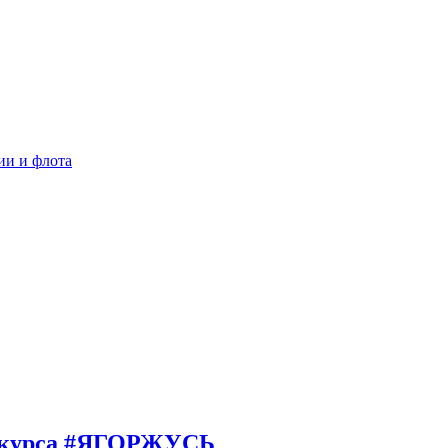
ии и флота
онкурса #ЯГОРЖУСЬ