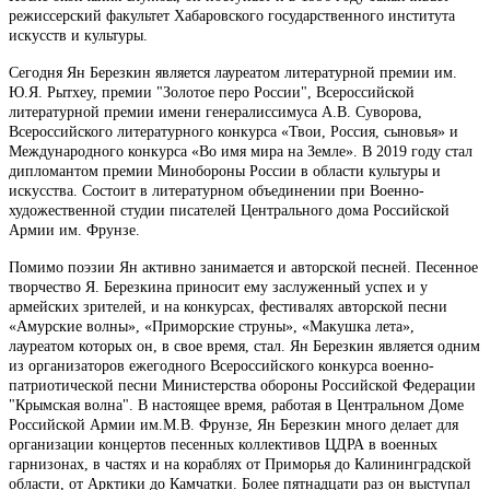
режиссерский факультет Хабаровского государственного института
искусств и культуры.
Сегодня Ян Березкин является лауреатом литературной премии им.
Ю.Я. Рытхеу, премии "Золотое перо России", Всероссийской
литературной премии имени генералиссимуса А.В. Суворова,
Всероссийского литературного конкурса «Твои, Россия, сыновья» и
Международного конкурса «Во имя мира на Земле». В 2019 году стал
дипломантом премии Минобороны России в области культуры и
искусства. Состоит в литературном объединении при Военно-
художественной студии писателей Центрального дома Российской
Армии им. Фрунзе.
Помимо поэзии Ян активно занимается и авторской песней. Песенное
творчество Я. Березкина приносит ему заслуженный успех и у
армейских зрителей, и на конкурсах, фестивалях авторской песни
«Амурские волны», «Приморские струны», «Макушка лета»,
лауреатом которых он, в свое время, стал. Ян Березкин является одним
из организаторов ежегодного Всероссийского конкурса военно-
патриотической песни Министерства обороны Российской Федерации
"Крымская волна". В настоящее время, работая в Центральном Доме
Российской Армии им.М.В. Фрунзе, Ян Березкин много делает для
организации концертов песенных коллективов ЦДРА в военных
гарнизонах, в частях и на кораблях от Приморья до Калининградской
области, от Арктики до Камчатки. Более пятнадцати раз он выступал