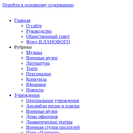
Перейти к основному содержанию
Главная
О сайте
Руководство
Общественный совет
Фонд В.ЛАНОВОГО
Рубрики
Музыка
Военные музеи
Литература
Театр
Персоналии
Конкурсы
Юнармия
Новости
Учреждения
Центральные учреждения
Ансамбли песни и пляски
Военные музеи
Дома офицеров
Драматические театры
Военная студия писателей
Парк «Патриот»