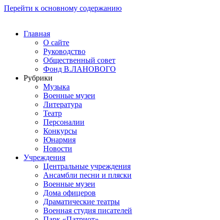
Перейти к основному содержанию
Главная
О сайте
Руководство
Общественный совет
Фонд В.ЛАНОВОГО
Рубрики
Музыка
Военные музеи
Литература
Театр
Персоналии
Конкурсы
Юнармия
Новости
Учреждения
Центральные учреждения
Ансамбли песни и пляски
Военные музеи
Дома офицеров
Драматические театры
Военная студия писателей
Парк «Патриот»