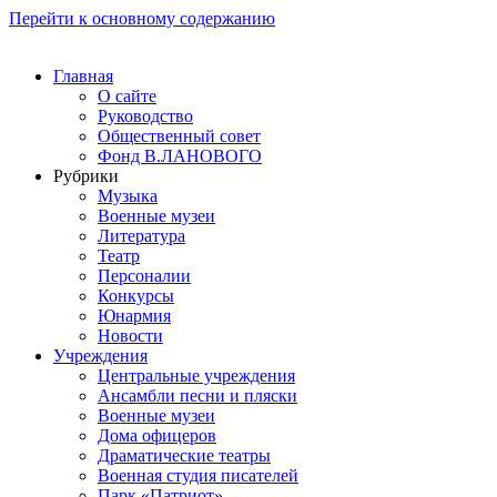
Перейти к основному содержанию
Главная
О сайте
Руководство
Общественный совет
Фонд В.ЛАНОВОГО
Рубрики
Музыка
Военные музеи
Литература
Театр
Персоналии
Конкурсы
Юнармия
Новости
Учреждения
Центральные учреждения
Ансамбли песни и пляски
Военные музеи
Дома офицеров
Драматические театры
Военная студия писателей
Парк «Патриот»