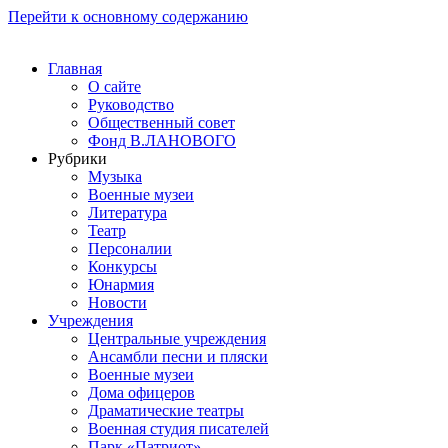
Перейти к основному содержанию
Главная
О сайте
Руководство
Общественный совет
Фонд В.ЛАНОВОГО
Рубрики
Музыка
Военные музеи
Литература
Театр
Персоналии
Конкурсы
Юнармия
Новости
Учреждения
Центральные учреждения
Ансамбли песни и пляски
Военные музеи
Дома офицеров
Драматические театры
Военная студия писателей
Парк «Патриот»