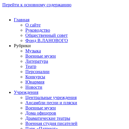
Перейти к основному содержанию
Главная
О сайте
Руководство
Общественный совет
Фонд В.ЛАНОВОГО
Рубрики
Музыка
Военные музеи
Литература
Театр
Персоналии
Конкурсы
Юнармия
Новости
Учреждения
Центральные учреждения
Ансамбли песни и пляски
Военные музеи
Дома офицеров
Драматические театры
Военная студия писателей
Парк «Патриот»