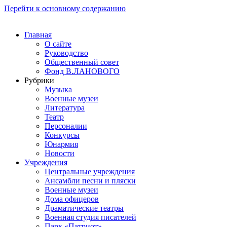
Перейти к основному содержанию
Главная
О сайте
Руководство
Общественный совет
Фонд В.ЛАНОВОГО
Рубрики
Музыка
Военные музеи
Литература
Театр
Персоналии
Конкурсы
Юнармия
Новости
Учреждения
Центральные учреждения
Ансамбли песни и пляски
Военные музеи
Дома офицеров
Драматические театры
Военная студия писателей
Парк «Патриот»