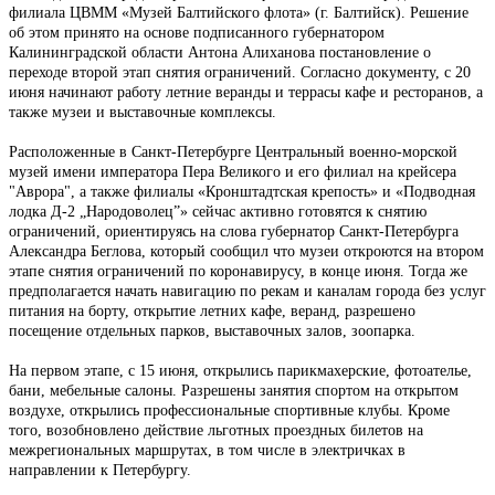
филиала ЦВММ «Музей Балтийского флота» (г. Балтийск). Решение
об этом принято на основе подписанного губернатором
Калининградской области Антона Алиханова постановление о
переходе второй этап снятия ограничений. Согласно документу, с 20
июня начинают работу летние веранды и террасы кафе и ресторанов, а
также музеи и выставочные комплексы.
Расположенные в Санкт-Петербурге Центральный военно-морской
музей имени императора Пера Великого и его филиал на крейсера
"Аврора", а также филиалы «Кронштадтская крепость» и «Подводная
лодка Д-2 „Народоволец”» сейчас активно готовятся к снятию
ограничений, ориентируясь на слова губернатор Санкт-Петербурга
Александра Беглова, который сообщил что музеи откроются на втором
этапе снятия ограничений по коронавирусу, в конце июня. Тогда же
предполагается начать навигацию по рекам и каналам города без услуг
питания на борту, открытие летних кафе, веранд, разрешено
посещение отдельных парков, выставочных залов, зоопарка.
На первом этапе, с 15 июня, открылись парикмахерские, фотоателье,
бани, мебельные салоны. Разрешены занятия спортом на открытом
воздухе, открылись профессиональные спортивные клубы. Кроме
того, возобновлено действие льготных проездных билетов на
межрегиональных маршрутах, в том числе в электричках в
направлении к Петербургу.