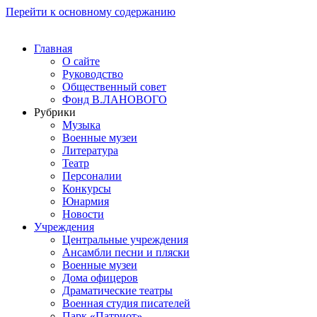
Перейти к основному содержанию
Главная
О сайте
Руководство
Общественный совет
Фонд В.ЛАНОВОГО
Рубрики
Музыка
Военные музеи
Литература
Театр
Персоналии
Конкурсы
Юнармия
Новости
Учреждения
Центральные учреждения
Ансамбли песни и пляски
Военные музеи
Дома офицеров
Драматические театры
Военная студия писателей
Парк «Патриот»