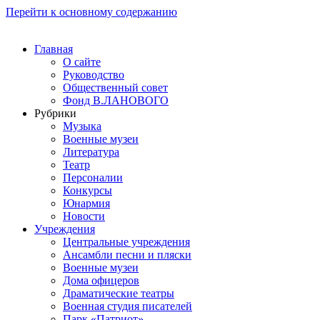
Перейти к основному содержанию
Главная
О сайте
Руководство
Общественный совет
Фонд В.ЛАНОВОГО
Рубрики
Музыка
Военные музеи
Литература
Театр
Персоналии
Конкурсы
Юнармия
Новости
Учреждения
Центральные учреждения
Ансамбли песни и пляски
Военные музеи
Дома офицеров
Драматические театры
Военная студия писателей
Парк «Патриот»