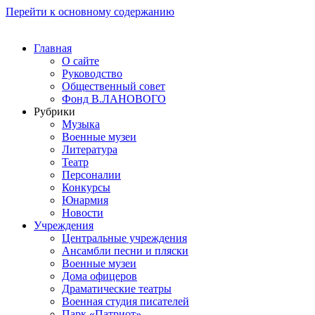
Перейти к основному содержанию
Главная
О сайте
Руководство
Общественный совет
Фонд В.ЛАНОВОГО
Рубрики
Музыка
Военные музеи
Литература
Театр
Персоналии
Конкурсы
Юнармия
Новости
Учреждения
Центральные учреждения
Ансамбли песни и пляски
Военные музеи
Дома офицеров
Драматические театры
Военная студия писателей
Парк «Патриот»