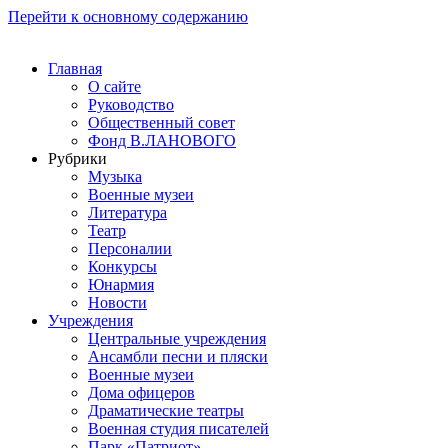
Перейти к основному содержанию
Главная
О сайте
Руководство
Общественный совет
Фонд В.ЛАНОВОГО
Рубрики
Музыка
Военные музеи
Литература
Театр
Персоналии
Конкурсы
Юнармия
Новости
Учреждения
Центральные учреждения
Ансамбли песни и пляски
Военные музеи
Дома офицеров
Драматические театры
Военная студия писателей
Парк «Патриот»