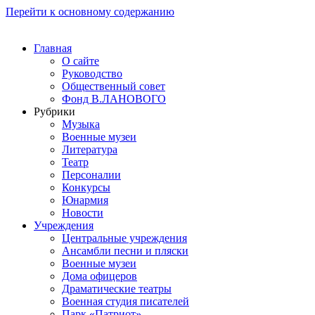
Перейти к основному содержанию
Главная
О сайте
Руководство
Общественный совет
Фонд В.ЛАНОВОГО
Рубрики
Музыка
Военные музеи
Литература
Театр
Персоналии
Конкурсы
Юнармия
Новости
Учреждения
Центральные учреждения
Ансамбли песни и пляски
Военные музеи
Дома офицеров
Драматические театры
Военная студия писателей
Парк «Патриот»