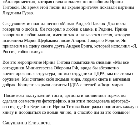
«Аплодисменты», которая стала «плачем» по погибшим Ирины
Титовой. Во время этой песни на экране зрителям показали картины
Людмилы Гурар.
Следующим исполнил песню «Мама» Андрей Павлов. Два поэта
говорили о любви, Ян говорил о любви к маме, к Родине, Ирина
говорила о любви-мании, именно так и называется песня, которую
исполнила Мария Щербакова после Андрея. Говоря о Родине, Ян
пригласил на сцену своего друга Андрея Брига, который исполнил «Я,
Россия, тобою живу».
Все это мероприятие Ирина Титова подытожила словами «Мы все
сотрудники Министерства Обороны РФ, вроде бы абсолютно
военизированная структура, но мы сотрудники ЦДРА, мы не стоим с
оружием. Мы считаем себя людьми мира, людьми света и ангелами
добра». Концерт закрыли артисты ЦДРА с песней «Люди мира».
После всех выступлений гости, артисты и виновники торжества
сделали совместную фотографию, а за этим последовала афтограф-
сессия, где Ян Березкин и Ирина Титова были рады подписать каждую
книгу и пообщаться со всеми лично, и спасибо им за это большое!
Савушкина Елизавета.