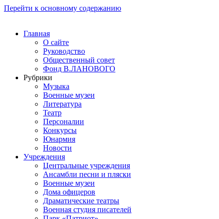
Перейти к основному содержанию
Главная
О сайте
Руководство
Общественный совет
Фонд В.ЛАНОВОГО
Рубрики
Музыка
Военные музеи
Литература
Театр
Персоналии
Конкурсы
Юнармия
Новости
Учреждения
Центральные учреждения
Ансамбли песни и пляски
Военные музеи
Дома офицеров
Драматические театры
Военная студия писателей
Парк «Патриот»