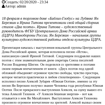
Создать:
02/20/2020 - 23:34
Автор:
admin
18 февраля в торговом доме «Библио-Глобус» на Лубянке Ян
Березкин и Ирина Титова презентовали свой общий сборник
стихов «Два поэта». Ирина Титова – художественный
руководитель ФГБУ Центрального Дома Российской армии
(ЦДРА) Минобороны России. Ян Березкин – начальник группы
культурно-художественной работы отдела культуры ЦДРА.
Презентация началась с выступления вокальной группы Центрального
Дома Российской армии, которая исполнила песню «Исток»,
написанную самой Ириной Титовой. Следующим поздравлял наших
поэтов с этим знаменательным днем секретарь Союза писателей
России Владимир Шигин. Он поделился со зрителями и поэтами
своим первым впечатлением от книги. «Двух поэтов под одной
обложкой объединяет огромное чувство свободы, чувство простора,
которое читается практически в любом стихотворении». Следующим
исполнил песню Алексей Зубарев «Южная Осетия», именно за эту
песню Ян Березкин получил звание Человека года республики Южная
Осетия. После прекрасного выступления Алексея, на сцену вышел его
тезка Алексей Тихонов. «У Алексея бешеная энергия» - вот как
отзывается о нем Ян Михайлович. Выступление Алексея Тихонова
произвело огромное впечатление на зрителей. Алексей вызвал своим