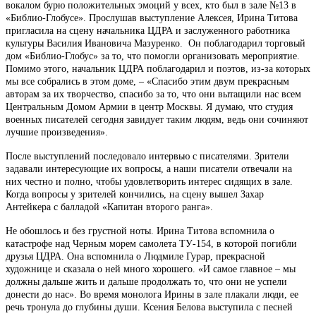
вокалом бурю положительных эмоций у всех, кто был в зале №13 в
«Библио-Глобусе». Прослушав выступление Алексея, Ирина Титова
пригласила на сцену начальника ЦДРА и заслуженного работника
культуры Василия Ивановича Мазуренко. Он поблагодарил торговый
дом «Библио-Глобус» за то, что помогли организовать мероприятие.
Помимо этого, начальник ЦДРА поблагодарил и поэтов, из-за которых
мы все собрались в этом доме, – «Спасибо этим двум прекрасным
авторам за их творчество, спасибо за то, что они вытащили нас всем
Центральным Домом Армии в центр Москвы. Я думаю, что студия
военных писателей сегодня завидует таким людям, ведь они сочиняют
лучшие произведения».
После выступлений последовало интервью с писателями. Зрители
задавали интересующие их вопросы, а наши писатели отвечали на
них честно и полно, чтобы удовлетворить интерес сидящих в зале.
Когда вопросы у зрителей кончились, на сцену вышел Захар
Антейкера с балладой «Капитан второго ранга».
Не обошлось и без грустной ноты. Ирина Титова вспомнила о
катастрофе над Черным морем самолета ТУ-154, в которой погибли
друзья ЦДРА. Она вспомнила о Людмиле Гурар, прекрасной
художнице и сказала о ней много хорошего. «И самое главное – мы
должны дальше жить и дальше продолжать то, что они не успели
донести до нас». Во время монолога Ирины в зале плакали люди, ее
речь тронула до глубины души. Ксения Белова выступила с песней