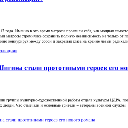
7 года. Именно в это время матросы проявили себя, как мощная самосто
ами матросы стремились сохранить полную независимость не только от по
янно конкурируя между собой и закрывая глаза на крайне левый радикал
волюция»
Шигина стали прототипами героев его но
к группы культурно-художественной работы отдела культуры ЦДРА, поэ
х людей. Что отмечали и основные зрители – ветераны военной службы,
на стали прототипами героев его нового романа