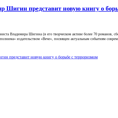
р Шигин представит новую книгу о борь
ста Владимира Шигина (в его творческом активе более 70 романов, сбо
олнима» издательством «Вече», посвящен актуальным событиям современ
ин представит новую книгу о борьбе с терроризмом