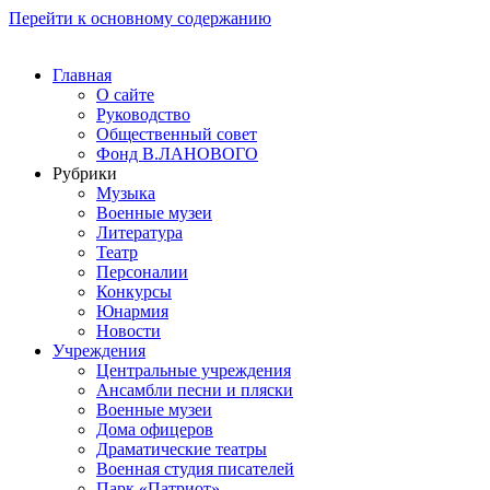
Перейти к основному содержанию
Главная
О сайте
Руководство
Общественный совет
Фонд В.ЛАНОВОГО
Рубрики
Музыка
Военные музеи
Литература
Театр
Персоналии
Конкурсы
Юнармия
Новости
Учреждения
Центральные учреждения
Ансамбли песни и пляски
Военные музеи
Дома офицеров
Драматические театры
Военная студия писателей
Парк «Патриот»