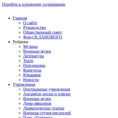
Перейти к основному содержанию
Главная
О сайте
Руководство
Общественный совет
Фонд В.ЛАНОВОГО
Рубрики
Музыка
Военные музеи
Литература
Театр
Персоналии
Конкурсы
Юнармия
Новости
Учреждения
Центральные учреждения
Ансамбли песни и пляски
Военные музеи
Дома офицеров
Драматические театры
Военная студия писателей
Парк «Патриот»