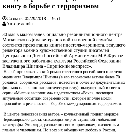
книгу о борьбе с терроризмом
Создать:
05/29/2018 - 19:51
Автор:
admin
30 мая в малом зале Социально-реабилитационного центра
Московского Дома ветеранов войн и военной службы
состоится презентация книги писателя-мариниста, ведущего
редактора военно-художественной студии писателей
Центрального Дома Российской Армии имени М.В.Фрунзе
заслуженного работника культуры Российской Федерации
Владимира Шигина «Сирийский экспресс».
Новый приключенческий роман известного российского писателя-
мариниста Владимира Шигина (в его творческом активе более 70
романов, сборников рассказов, повестей и более 20 документальных
фильмов на военно-патриотическую тему), выпущенный в свет в
серии «Миссия выполнима» издательством «Вече», посвящен
актуальным событиям современности, которые вполне могли
произойти в реальности, – борьбе с международным терроризмом.
В центре повествования автора – коллективный подвиг моряков
Черноморского флота, спасающих мир от страшной глобальной
катастрофы. Это люди, разные по своим привычкам, жизненным
планам и увлечениям. Но всех их объединяет любовь к России,