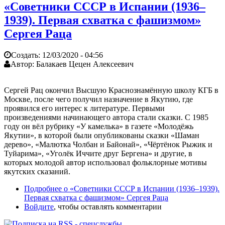
«Советники СССР в Испании (1936–
1939). Первая схватка с фашизмом»
Сергея Раца
Создать:
12/03/2020 - 04:56
Автор:
Балакаев Цецен Алексеевич
Сергей Рац окончил Высшую Краснознамённую школу КГБ в
Москве, после чего получил назначение в Якутию, где
проявился его интерес к литературе. Первыми
произведениями начинающего автора стали сказки. С 1985
году он вёл рубрику «У камелька» в газете «Молодёжь
Якутии», в которой были опубликованы сказки «Шаман
дерево», «Малютка Чолбан и Байонай», «Чёртёнок Рыжик и
Туйарима», «Уголёк Иччите друг Бергена» и другие, в
которых молодой автор использовал фольклорные мотивы
якутских сказаний.
Подробнее
о «Советники СССР в Испании (1936–1939).
Первая схватка с фашизмом» Сергея Раца
Войдите
, чтобы оставлять комментарии