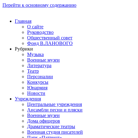
Перейти к основному содержанию
Главная
О сайте
Руководство
Общественный совет
Фонд В.ЛАНОВОГО
Рубрики
Музыка
Военные музеи
Литература
Театр
Персоналии
Конкурсы
Юнармия
Новости
Учреждения
Центральные учреждения
Ансамбли песни и пляски
Военные музеи
Дома офицеров
Драматические театры
Военная студия писателей
Парк «Патриот»