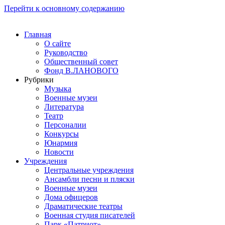
Перейти к основному содержанию
Главная
О сайте
Руководство
Общественный совет
Фонд В.ЛАНОВОГО
Рубрики
Музыка
Военные музеи
Литература
Театр
Персоналии
Конкурсы
Юнармия
Новости
Учреждения
Центральные учреждения
Ансамбли песни и пляски
Военные музеи
Дома офицеров
Драматические театры
Военная студия писателей
Парк «Патриот»