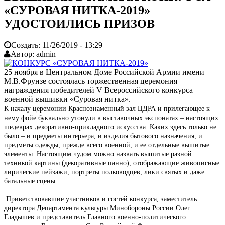
«СУРОВАЯ НИТКА-2019»
УДОСТОИЛИСЬ ПРИЗОВ
Создать:
11/26/2019 - 13:29
Автор:
admin
25 ноября в Центральном Доме Российской Армии имени
М.В.Фрунзе состоялась торжественная церемония
награждения победителей V Всероссийского конкурса
военной вышивки «Суровая нитка».
К началу церемонии Краснознаменный зал ЦДРА и прилегающее к
нему фойе буквально утонули в выставочных экспонатах – настоящих
шедеврах декоративно-прикладного искусства. Каких здесь только не
было – и предметы интерьера, и изделия бытового назначения, и
предметы одежды, прежде всего военной, и ее отдельные вышитые
элементы. Настоящим чудом можно назвать вышитые разной
техникой картины (декоративные панно), отображающие живописные
лирические пейзажи, портреты полководцев, лики святых и даже
батальные сцены.
Приветствовавшие участников и гостей конкурса, заместитель
директора Департамента культуры Минобороны России Олег
Гладышев и представитель Главного военно-политического