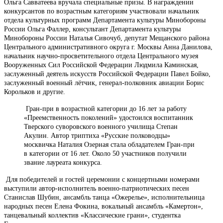
Ольга Савватеева вручала специальные призы. В награждении
конкурсантов по возрастным категориям участвовали начальник
отдела культурных программ Департамента культуры Минобороны
России Ольга Фаллер, консультант Департамента культуры
Минобороны России Наталья Сивочуб, депутат Мещанского района
Центрального административного округа г. Москвы Анна Данилова,
начальник научно-просветительного отдела Центрального музея
Вооруженных Сил Российской Федерации Людмила Каминская,
заслуженный деятель искусств Российской Федерации Павел Бойко,
заслуженный военный лётчик, генерал-полковник авиации Борис
Корольков и другие.
Гран-при в возрастной категории до 16 лет за работу
«Преемственность поколений» удостоился воспитанник
Тверского суворовского военного училища Степан
Акулин. Автор триптиха «Русские полководцы»
москвичка Наталия Озерная стала обладателем Гран-при
в категории от 16 лет. Около 50 участников получили
звание лауреата конкурса.
Для победителей и гостей церемонии с концертными номерами
выступили автор-исполнитель военно-патриотических песен
Станислав Шубин, ансамбль танца «Ожерелье», исполнительница
народных песен Елена Фокина, вокальный ансамбль «Камертон»,
танцевальный коллектив «Классические грани», студентка