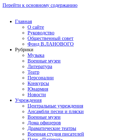
Перейти к основному содержанию
Главная
О сайте
Руководство
Общественный совет
Фонд В.ЛАНОВОГО
Рубрики
Музыка
Военные музеи
Литература
Театр
Персоналии
Конкурсы
Юнармия
Новости
Учреждения
Центральные учреждения
Ансамбли песни и пляски
Военные музеи
Дома офицеров
Драматические театры
Военная студия писателей
Парк «Патриот»