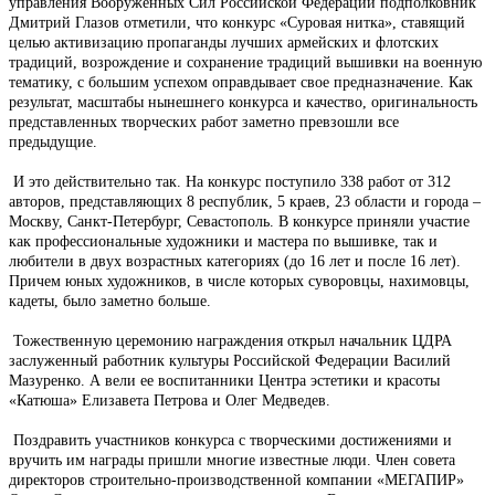
управления Вооруженных Сил Российской Федерации подполковник
Дмитрий Глазов отметили, что конкурс «Суровая нитка», ставящий
целью активизацию пропаганды лучших армейских и флотских
традиций, возрождение и сохранение традиций вышивки на военную
тематику, с большим успехом оправдывает свое предназначение. Как
результат, масштабы нынешнего конкурса и качество, оригинальность
представленных творческих работ заметно превзошли все
предыдущие.
И это действительно так. На конкурс поступило 338 работ от 312
авторов, представляющих 8 республик, 5 краев, 23 области и города –
Москву, Санкт-Петербург, Севастополь. В конкурсе приняли участие
как профессиональные художники и мастера по вышивке, так и
любители в двух возрастных категориях (до 16 лет и после 16 лет).
Причем юных художников, в числе которых суворовцы, нахимовцы,
кадеты, было заметно больше.
Тожественную церемонию награждения открыл начальник ЦДРА
заслуженный работник культуры Российской Федерации Василий
Мазуренко. А вели ее воспитанники Центра эстетики и красоты
«Катюша» Елизавета Петрова и Олег Медведев.
Поздравить участников конкурса с творческими достижениями и
вручить им награды пришли многие известные люди. Член совета
директоров строительно-производственной компании «МЕГАПИР»