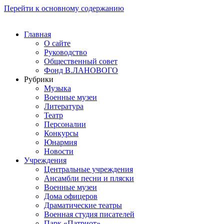
Перейти к основному содержанию
Главная
О сайте
Руководство
Общественный совет
Фонд В.ЛАНОВОГО
Рубрики
Музыка
Военные музеи
Литература
Театр
Персоналии
Конкурсы
Юнармия
Новости
Учреждения
Центральные учреждения
Ансамбли песни и пляски
Военные музеи
Дома офицеров
Драматические театры
Военная студия писателей
Парк «Патриот»