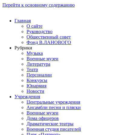
Перейти к основному содержанию
Главная
О сайте
Руководство
Общественный совет
Фонд В.ЛАНОВОГО
Рубрики
Музыка
Военные музеи
Литература
Театр
Персоналии
Конкурсы
Юнармия
Новости
Учреждения
Центральные учреждения
Ансамбли песни и пляски
Военные музеи
Дома офицеров
Драматические театры
Военная студия писателей
Парк «Патриот»