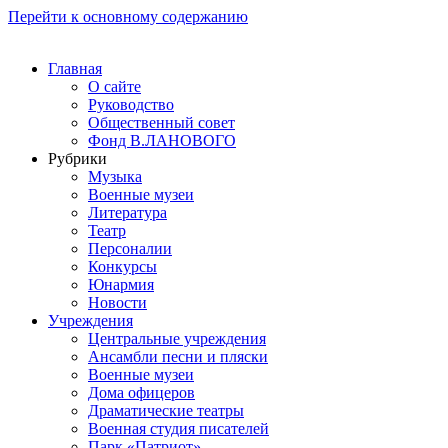
Перейти к основному содержанию
Главная
О сайте
Руководство
Общественный совет
Фонд В.ЛАНОВОГО
Рубрики
Музыка
Военные музеи
Литература
Театр
Персоналии
Конкурсы
Юнармия
Новости
Учреждения
Центральные учреждения
Ансамбли песни и пляски
Военные музеи
Дома офицеров
Драматические театры
Военная студия писателей
Парк «Патриот»