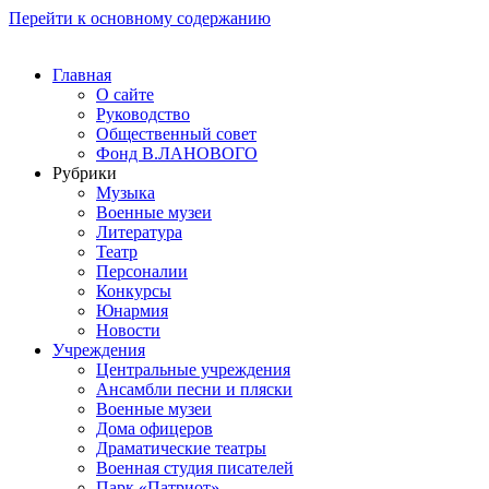
Перейти к основному содержанию
Главная
О сайте
Руководство
Общественный совет
Фонд В.ЛАНОВОГО
Рубрики
Музыка
Военные музеи
Литература
Театр
Персоналии
Конкурсы
Юнармия
Новости
Учреждения
Центральные учреждения
Ансамбли песни и пляски
Военные музеи
Дома офицеров
Драматические театры
Военная студия писателей
Парк «Патриот»