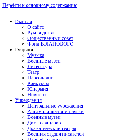
Перейти к основному содержанию
Главная
О сайте
Руководство
Общественный совет
Фонд В.ЛАНОВОГО
Рубрики
Музыка
Военные музеи
Литература
Театр
Персоналии
Конкурсы
Юнармия
Новости
Учреждения
Центральные учреждения
Ансамбли песни и пляски
Военные музеи
Дома офицеров
Драматические театры
Военная студия писателей
Парк «Патриот»