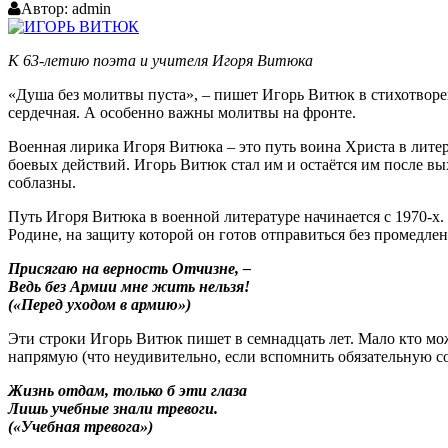
Автор:
admin
К 63-летию поэта и учителя Игоря Витюка
«Душа без молитвы пуста», – пишет Игорь Витюк в стихотворен
сердечная. А особенно важны молитвы на фронте.
Военная лирика Игоря Витюка – это путь воина Христа в литер
боевых действий. Игорь Витюк стал им и остаётся им после вых
соблазны.
Путь Игоря Витюка в военной литературе начинается с 1970-
Родине, на защиту которой он готов отправиться без промедлен
Присягаю на верность Отчизне, –
Ведь без Армии мне жить нельзя!
(«Перед уходом в армию»)
Эти строки Игорь Витюк пишет в семнадцать лет. Мало кто може
напрямую (что неудивительно, если вспомнить обязательную со
Жизнь отдам, только б эти глаза
Лишь учебные знали тревоги.
(«Учебная тревога»)