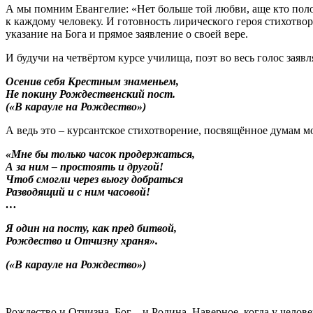
А мы помним Евангелие: «Нет больше той любви, аще кто поло
к каждому человеку. И готовность лирического героя стихотвор
указание на Бога и прямое заявление о своей вере.
И будучи на четвёртом курсе училища, поэт во весь голос заявля
Осенив себя Крестным знаменьем,
Не покину Рождественский пост.
(«В карауле на Рождество»)
А ведь это – курсантское стихотворение, посвящённое думам мол
«Мне бы только часок продержаться,
А за ним – простоять и другой!
Чтоб смогли через вьюгу добраться
Разводящий и с ним часовой!
…
Я один на посту, как пред битвой,
Рождество и Отчизну храня».
(«В карауле на Рождество»)
Рождество и Отчизна. Бог – и Родина. Наверное, когда у челове