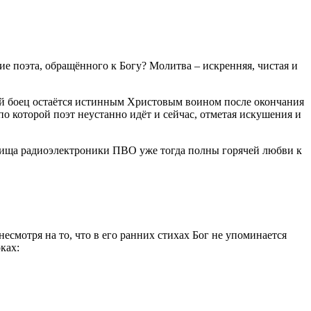
е поэта, обращённого к Богу? Молитва – искренняя, чистая и
дкий боец остаётся истинным Христовым воином после окончания
 по которой поэт неустанно идёт и сейчас, отметая искушения и
лища радиоэлектроники ПВО уже тогда полны горячей любви к
есмотря на то, что в его ранних стихах Бог не упоминается
оках: