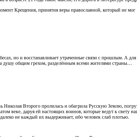
момент Крещения, принятия веры православной, который не мог н
бесах, но и восстанавливает утраченные связи с прошлым. А дл
 на душу общим грехом, разделённым всеми жителями страны…
 Николая Второго пролилась и обагрила Русскую Землю, погруз
атом веке, даруя ей настоящих воинов, которые ведут к свету наш
 далеко не каждый их выдерживает, ибо человек слаб плотью.