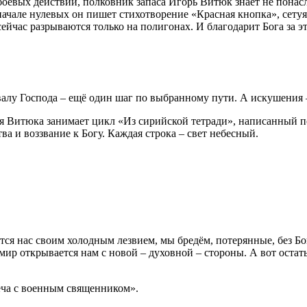
боевых действий, полковник запаса Игорь Витюк знает не понасл
 начале нулевых он пишет стихотворение «Красная кнопка», сету
ейчас разрываются только на полигонах. И благодарит Бога за эт
 хвалу Господа – ещё один шаг по выбранному пути. А искушени
оря Витюка занимает цикл «Из сирийской тетради», написанный
ва и воззвание к Богу. Каждая строка – свет небесный.
ётся нас своим холодным лезвием, мы бредём, потерянные, без Бо
р открывается нам с новой – духовной – стороны. А вот остать
еча с военным священником».