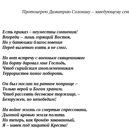
Протоиерею Димитрию Солонину – заведующему сект
Есть приказ – неуместны сомнения!
Впереди – лишь горящий Восток.
Но у батюшки благословение
Перед вылетом взять я не смог.
Но вот встречу с военным священником
На борту даровал мне Господь,
Чтоб сирийским иноплеменникам
Террористов помог побороть.
Он был послан на ратное поприще –
Только верой и Богом храним,
Чтоб рассеять бесовское торжище, –
Безоружен, но непобедим!
На войне жизнь со смертью спрессована,
Дымной кровью земля полита.
Но теперь, как бронёю закованный,
Я – навек под защитой Креста!