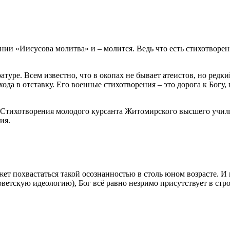
ии «Иисусова молитва» и – молится. Ведь что есть стихотворени
атуре. Всем известно, что в окопах не бывает атеистов, но ре
ода в отставку. Его военные стихотворения – это дорога к Богу,
х. Стихотворения молодого курсанта Житомирского высшего учи
ия.
т похвастаться такой осознанностью в столь юном возрасте. И н
ветскую идеологию), Бог всё равно незримо присутствует в стр