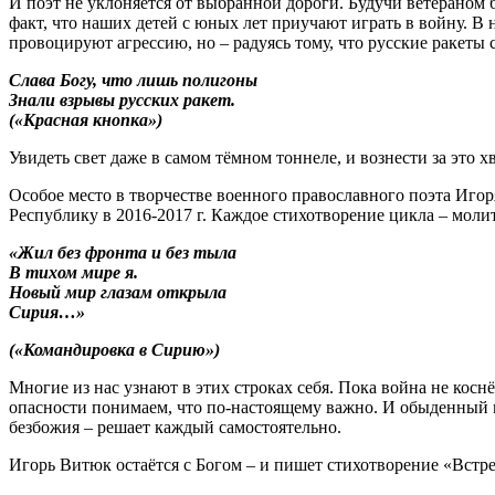
И поэт не уклоняется от выбранной дороги. Будучи ветераном 
факт, что наших детей с юных лет приучают играть в войну. В
провоцируют агрессию, но – радуясь тому, что русские ракеты с
Слава Богу, что лишь полигоны
Знали взрывы русских ракет.
(«Красная кнопка»)
Увидеть свет даже в самом тёмном тоннеле, и вознести за это
Особое место в творчестве военного православного поэта Иг
Республику в 2016-2017 г. Каждое стихотворение цикла – молит
«Жил без фронта и без тыла
В тихом мире я.
Новый мир глазам открыла
Сирия…»
(«Командировка в Сирию»)
Многие из нас узнают в этих строках себя. Пока война не косн
опасности понимаем, что по-настоящему важно. И обыденный ми
безбожия – решает каждый самостоятельно.
Игорь Витюк остаётся с Богом – и пишет стихотворение «Встр