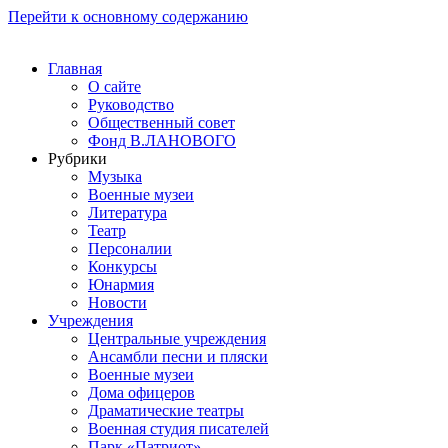
Перейти к основному содержанию
Главная
О сайте
Руководство
Общественный совет
Фонд В.ЛАНОВОГО
Рубрики
Музыка
Военные музеи
Литература
Театр
Персоналии
Конкурсы
Юнармия
Новости
Учреждения
Центральные учреждения
Ансамбли песни и пляски
Военные музеи
Дома офицеров
Драматические театры
Военная студия писателей
Парк «Патриот»