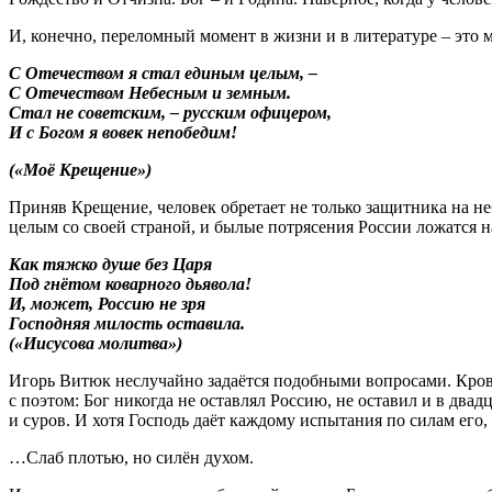
И, конечно, переломный момент в жизни и в литературе – это 
С Отечеством я стал единым целым, –
С Отечеством Небесным и земным.
Стал не советским, – русским офицером,
И с Богом я вовек непобедим!
(«Моё Крещение»)
Приняв Крещение, человек обретает не только защитника на не
целым со своей страной, и былые потрясения России ложатся
Как тяжко душе без Царя
Под гнётом коварного дьявола!
И, может, Россию не зря
Господняя милость оставила.
(«Иисусова молитва»)
Игорь Витюк неслучайно задаётся подобными вопросами. Кровь
с поэтом: Бог никогда не оставлял Россию, не оставил и в двадц
и суров. И хотя Господь даёт каждому испытания по силам его,
…Слаб плотью, но силён духом.