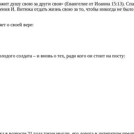
жит душу свою за други своя» (Евангелие от Иоанна 15:13). Сп
ения И. Витюка отдать жизнь свою за то, чтобы никогда не было 
ет о своей вере:
одого солдата – и вновь о тех, ради кого он стоит на посту:
ка в возрасте 21 года такие мысли, его дорога в литературе пред