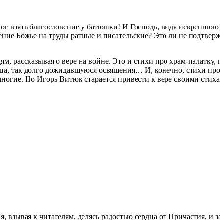
мог взять благословение у батюшки! И Господь, видя искреннюю 
вение Божье на труды ратные и писательские? Это ли не подтвер
ям, рассказывая о вере на войне. Это и стихи про храм-палатку,
а, так долго дожидавшуюся освящения… И, конечно, стихи про 
 многие. Но Игорь Витюк старается привести к вере своими стиха
 взывая к читателям, делясь радостью сердца от Причастия, и з