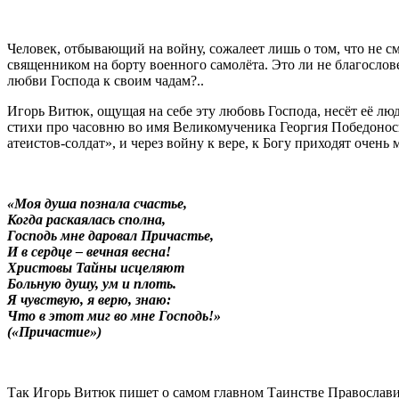
Человек, отбывающий на войну, сожалеет лишь о том, что не с
священником на борту военного самолёта. Это ли не благосло
любви Господа к своим чадам?..
Игорь Витюк, ощущая на себе эту любовь Господа, несёт её люд
стихи про часовню во имя Великомученика Георгия Победоносц
атеистов-солдат», и через войну к вере, к Богу приходят очень
«Моя душа познала счастье,
Когда раскаялась сполна,
Господь мне даровал Причастье,
И в сердце – вечная весна!
Христовы Тайны исцеляют
Больную душу, ум и плоть.
Я чувствую, я верю, знаю:
Что в этот миг во мне Господь!»
(«Причастие»)
Так Игорь Витюк пишет о самом главном Таинстве Православия,