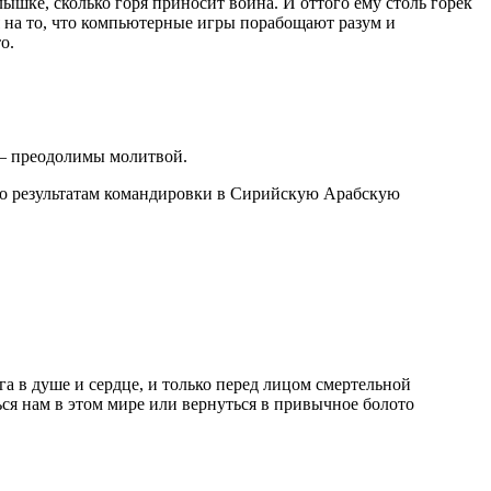
ышке, сколько горя приносит война. И оттого ему столь горек
я на то, что компьютерные игры порабощают разум и
о.
я – преодолимы молитвой.
 по результатам командировки в Сирийскую Арабскую
га в душе и сердце, и только перед лицом смертельной
ся нам в этом мире или вернуться в привычное болото