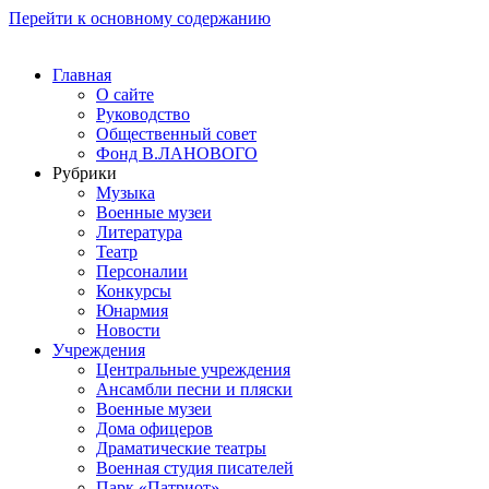
Перейти к основному содержанию
Главная
О сайте
Руководство
Общественный совет
Фонд В.ЛАНОВОГО
Рубрики
Музыка
Военные музеи
Литература
Театр
Персоналии
Конкурсы
Юнармия
Новости
Учреждения
Центральные учреждения
Ансамбли песни и пляски
Военные музеи
Дома офицеров
Драматические театры
Военная студия писателей
Парк «Патриот»