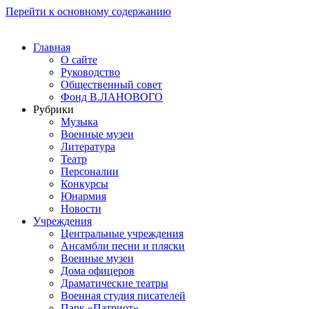
Перейти к основному содержанию
Главная
О сайте
Руководство
Общественный совет
Фонд В.ЛАНОВОГО
Рубрики
Музыка
Военные музеи
Литература
Театр
Персоналии
Конкурсы
Юнармия
Новости
Учреждения
Центральные учреждения
Ансамбли песни и пляски
Военные музеи
Дома офицеров
Драматические театры
Военная студия писателей
Парк «Патриот»