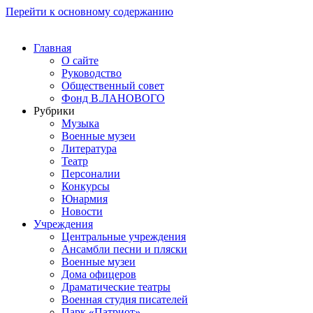
Перейти к основному содержанию
Главная
О сайте
Руководство
Общественный совет
Фонд В.ЛАНОВОГО
Рубрики
Музыка
Военные музеи
Литература
Театр
Персоналии
Конкурсы
Юнармия
Новости
Учреждения
Центральные учреждения
Ансамбли песни и пляски
Военные музеи
Дома офицеров
Драматические театры
Военная студия писателей
Парк «Патриот»