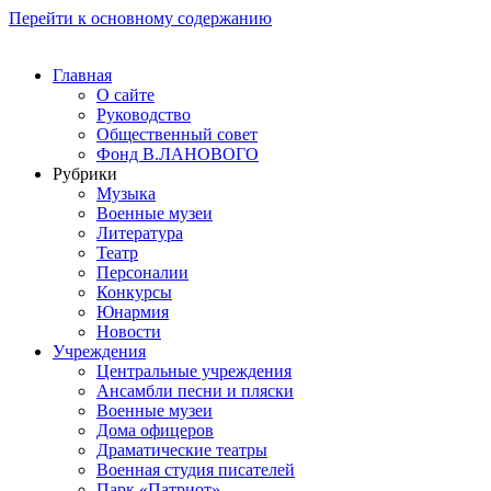
Перейти к основному содержанию
Главная
О сайте
Руководство
Общественный совет
Фонд В.ЛАНОВОГО
Рубрики
Музыка
Военные музеи
Литература
Театр
Персоналии
Конкурсы
Юнармия
Новости
Учреждения
Центральные учреждения
Ансамбли песни и пляски
Военные музеи
Дома офицеров
Драматические театры
Военная студия писателей
Парк «Патриот»