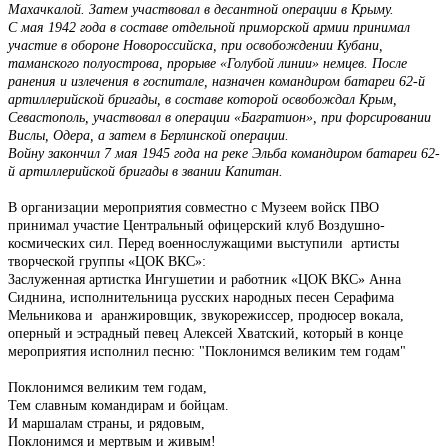
Махачкалой. Затем участвовал в десантной операции в Крыму.
С мая 1942 года в составе отдельной приморской армии принимал
участие в обороне Новороссийска, при освобождении Кубани,
таманского полуострова, прорыве «Голубой линии» немцев. После
ранения и излечения в госпитале, назначен командиром батареи 62-й
артиллерийской бригады, в составе которой освобождал Крым,
Севастополь, участвовал в операции «Багратион», при форсировании
Вислы, Одера, а затем в Берлинской операции.
Войну закончил 7 мая 1945 года на реке Эльба командиром батареи 62-
й артиллерийской бригады в звании Капитан.
В организации мероприятия совместно с Музеем войск ПВО
принимал участие Центральный офицерский клуб Воздушно-
космических сил. Перед военнослужащими выступили артисты
творческой группы «ЦОК ВКС»:
Заслуженная артистка Ингушетии и работник «ЦОК ВКС» Анна
Сиднина, исполнительница русских народных песен Серафима
Мельникова и аранжировщик, звукорежиссер, продюсер вокала,
оперный и эстрадный певец Алексей Хватский, который в конце
мероприятия исполнил песню: "Поклонимся великим тем годам"
Поклонимся великим тем годам,
Тем славным командирам и бойцам.
И маршалам страны, и рядовым,
Поклонимся и мертвым и живым!