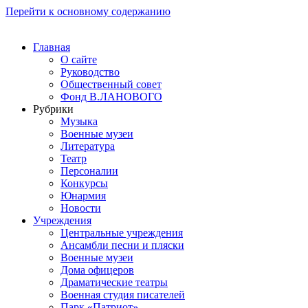
Перейти к основному содержанию
Главная
О сайте
Руководство
Общественный совет
Фонд В.ЛАНОВОГО
Рубрики
Музыка
Военные музеи
Литература
Театр
Персоналии
Конкурсы
Юнармия
Новости
Учреждения
Центральные учреждения
Ансамбли песни и пляски
Военные музеи
Дома офицеров
Драматические театры
Военная студия писателей
Парк «Патриот»