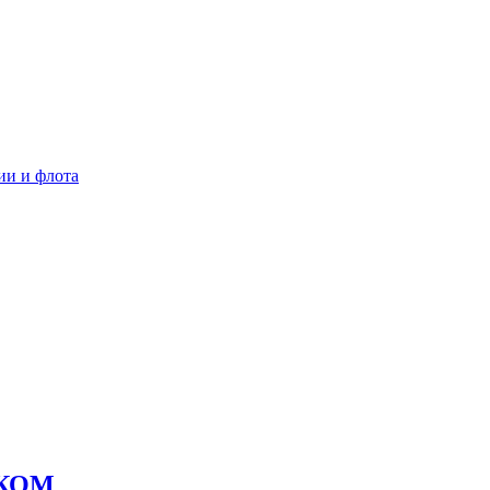
ии и флота
КОМ