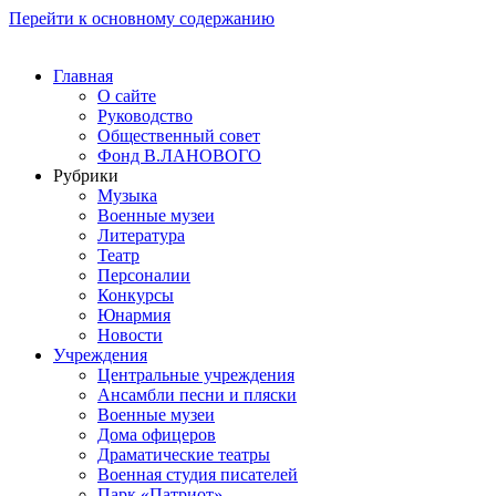
Перейти к основному содержанию
Главная
О сайте
Руководство
Общественный совет
Фонд В.ЛАНОВОГО
Рубрики
Музыка
Военные музеи
Литература
Театр
Персоналии
Конкурсы
Юнармия
Новости
Учреждения
Центральные учреждения
Ансамбли песни и пляски
Военные музеи
Дома офицеров
Драматические театры
Военная студия писателей
Парк «Патриот»