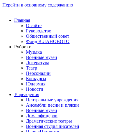
Перейти к основному содержанию
Главная
О сайте
Руководство
Общественный совет
Фонд В.ЛАНОВОГО
Рубрики
Музыка
Военные музеи
Литература
Театр
Персоналии
Конкурсы
Юнармия
Новости
Учреждения
Центральные учреждения
Ансамбли песни и пляски
Военные музеи
Дома офицеров
Драматические театры
Военная студия писателей
Парк «Патриот»