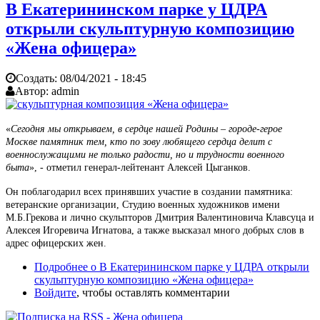
В Екатерининском парке у ЦДРА
открыли скульптурную композицию
«Жена офицера»
Создать:
08/04/2021 - 18:45
Автор:
admin
«
Сегодня мы открываем, в сердце нашей Родины – городе-герое
Москве памятник тем, кто по зову любящего сердца делит с
военнослужащими не только радости, но и трудности военного
быта
», - отметил генерал-лейтенант Алексей Цыганков.
Он поблагодарил всех принявших участие в создании памятника:
ветеранские организации, Студию военных художников имени
М.Б.Грекова и лично скульпторов Дмитрия Валентиновича Клавсуца и
Алексея Игоревича Игнатова, а также высказал много добрых слов в
адрес офицерских жен.
Подробнее
о В Екатерининском парке у ЦДРА открыли
скульптурную композицию «Жена офицера»
Войдите
, чтобы оставлять комментарии