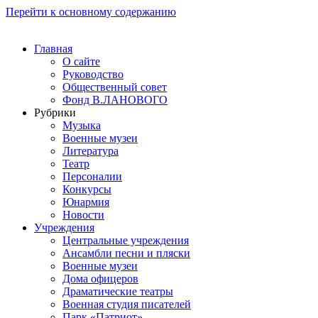
Перейти к основному содержанию
Главная
О сайте
Руководство
Общественный совет
Фонд В.ЛАНОВОГО
Рубрики
Музыка
Военные музеи
Литература
Театр
Персоналии
Конкурсы
Юнармия
Новости
Учреждения
Центральные учреждения
Ансамбли песни и пляски
Военные музеи
Дома офицеров
Драматические театры
Военная студия писателей
Парк «Патриот»