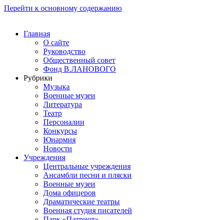
Перейти к основному содержанию
Главная
О сайте
Руководство
Общественный совет
Фонд В.ЛАНОВОГО
Рубрики
Музыка
Военные музеи
Литература
Театр
Персоналии
Конкурсы
Юнармия
Новости
Учреждения
Центральные учреждения
Ансамбли песни и пляски
Военные музеи
Дома офицеров
Драматические театры
Военная студия писателей
Парк «Патриот»