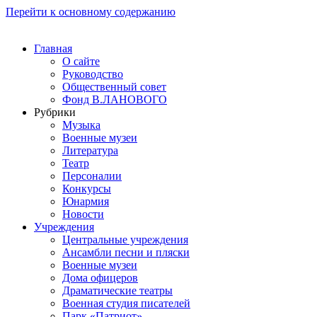
Перейти к основному содержанию
Главная
О сайте
Руководство
Общественный совет
Фонд В.ЛАНОВОГО
Рубрики
Музыка
Военные музеи
Литература
Театр
Персоналии
Конкурсы
Юнармия
Новости
Учреждения
Центральные учреждения
Ансамбли песни и пляски
Военные музеи
Дома офицеров
Драматические театры
Военная студия писателей
Парк «Патриот»