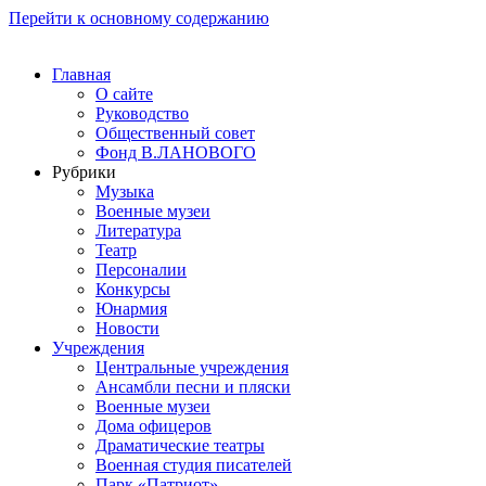
Перейти к основному содержанию
Главная
О сайте
Руководство
Общественный совет
Фонд В.ЛАНОВОГО
Рубрики
Музыка
Военные музеи
Литература
Театр
Персоналии
Конкурсы
Юнармия
Новости
Учреждения
Центральные учреждения
Ансамбли песни и пляски
Военные музеи
Дома офицеров
Драматические театры
Военная студия писателей
Парк «Патриот»