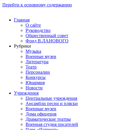
Перейти к основному содержанию
Главная
О сайте
Руководство
Общественный совет
Фонд В.ЛАНОВОГО
Рубрики
Музыка
Военные музеи
Литература
Театр
Персоналии
Конкурсы
Юнармия
Новости
Учреждения
Центральные учреждения
Ансамбли песни и пляски
Военные музеи
Дома офицеров
Драматические театры
Военная студия писателей
Парк «Патриот»