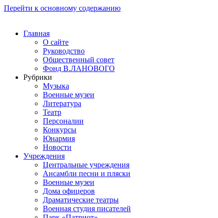
Перейти к основному содержанию
Главная
О сайте
Руководство
Общественный совет
Фонд В.ЛАНОВОГО
Рубрики
Музыка
Военные музеи
Литература
Театр
Персоналии
Конкурсы
Юнармия
Новости
Учреждения
Центральные учреждения
Ансамбли песни и пляски
Военные музеи
Дома офицеров
Драматические театры
Военная студия писателей
Парк «Патриот»