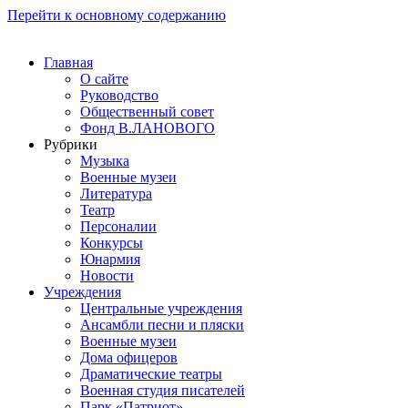
Перейти к основному содержанию
Главная
О сайте
Руководство
Общественный совет
Фонд В.ЛАНОВОГО
Рубрики
Музыка
Военные музеи
Литература
Театр
Персоналии
Конкурсы
Юнармия
Новости
Учреждения
Центральные учреждения
Ансамбли песни и пляски
Военные музеи
Дома офицеров
Драматические театры
Военная студия писателей
Парк «Патриот»