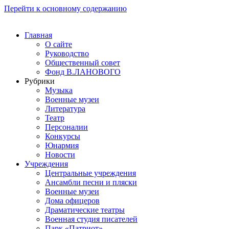
Перейти к основному содержанию
Главная
О сайте
Руководство
Общественный совет
Фонд В.ЛАНОВОГО
Рубрики
Музыка
Военные музеи
Литература
Театр
Персоналии
Конкурсы
Юнармия
Новости
Учреждения
Центральные учреждения
Ансамбли песни и пляски
Военные музеи
Дома офицеров
Драматические театры
Военная студия писателей
Парк «Патриот»