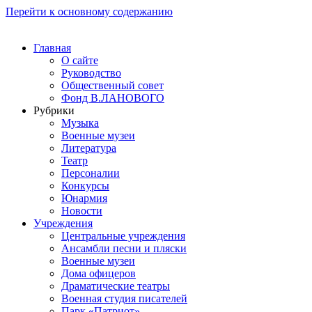
Перейти к основному содержанию
Главная
О сайте
Руководство
Общественный совет
Фонд В.ЛАНОВОГО
Рубрики
Музыка
Военные музеи
Литература
Театр
Персоналии
Конкурсы
Юнармия
Новости
Учреждения
Центральные учреждения
Ансамбли песни и пляски
Военные музеи
Дома офицеров
Драматические театры
Военная студия писателей
Парк «Патриот»