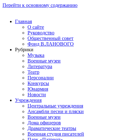
Перейти к основному содержанию
Главная
О сайте
Руководство
Общественный совет
Фонд В.ЛАНОВОГО
Рубрики
Музыка
Военные музеи
Литература
Театр
Персоналии
Конкурсы
Юнармия
Новости
Учреждения
Центральные учреждения
Ансамбли песни и пляски
Военные музеи
Дома офицеров
Драматические театры
Военная студия писателей
Парк «Патриот»