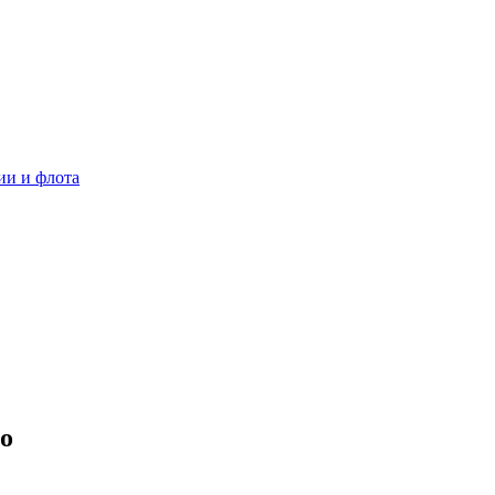
ии и флота
о