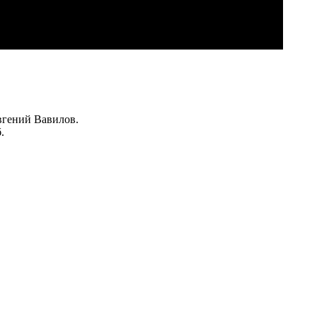
вгений Вавилов.
.