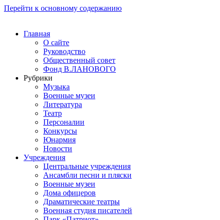
Перейти к основному содержанию
Главная
О сайте
Руководство
Общественный совет
Фонд В.ЛАНОВОГО
Рубрики
Музыка
Военные музеи
Литература
Театр
Персоналии
Конкурсы
Юнармия
Новости
Учреждения
Центральные учреждения
Ансамбли песни и пляски
Военные музеи
Дома офицеров
Драматические театры
Военная студия писателей
Парк «Патриот»