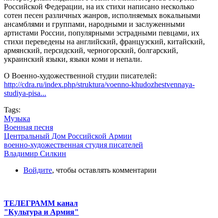
Российской Федерации, на их стихи написано несколько
сотен песен различных жанров, исполняемых вокальными
ансамблями и группами, народными и заслуженными
артистами России, популярными эстрадными певцами, их
стихи переведены на английский, французский, китайский,
армянский, персидский, черногорский, болгарский,
украинский языки, языки коми и непали.
О Военно-художественной студии писателей:
http://cdra.ru/index.php/struktura/voenno-khudozhestvennaya-
studiya-pisa...
Tags:
Музыка
Военная песня
Центральный Дом Российской Армии
военно-художественная студия писателей
Владимир Силкин
Войдите
, чтобы оставлять комментарии
ТЕЛЕГРАММ канал
"Культура и Армия"