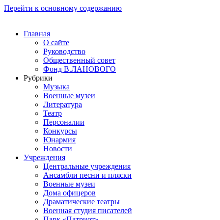
Перейти к основному содержанию
Главная
О сайте
Руководство
Общественный совет
Фонд В.ЛАНОВОГО
Рубрики
Музыка
Военные музеи
Литература
Театр
Персоналии
Конкурсы
Юнармия
Новости
Учреждения
Центральные учреждения
Ансамбли песни и пляски
Военные музеи
Дома офицеров
Драматические театры
Военная студия писателей
Парк «Патриот»