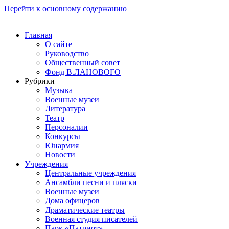
Перейти к основному содержанию
Главная
О сайте
Руководство
Общественный совет
Фонд В.ЛАНОВОГО
Рубрики
Музыка
Военные музеи
Литература
Театр
Персоналии
Конкурсы
Юнармия
Новости
Учреждения
Центральные учреждения
Ансамбли песни и пляски
Военные музеи
Дома офицеров
Драматические театры
Военная студия писателей
Парк «Патриот»