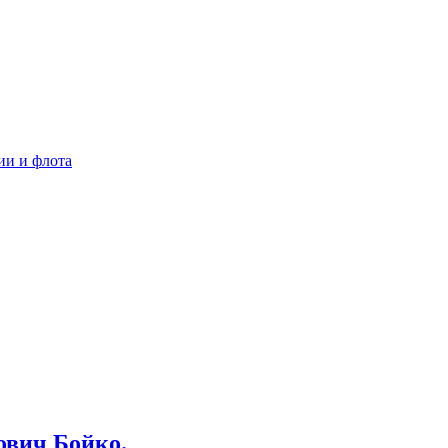
ии и флота
ович Бойко.