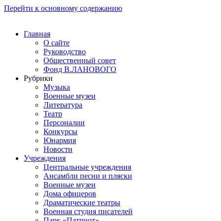
Перейти к основному содержанию
Главная
О сайте
Руководство
Общественный совет
Фонд В.ЛАНОВОГО
Рубрики
Музыка
Военные музеи
Литература
Театр
Персоналии
Конкурсы
Юнармия
Новости
Учреждения
Центральные учреждения
Ансамбли песни и пляски
Военные музеи
Дома офицеров
Драматические театры
Военная студия писателей
Парк «Патриот»