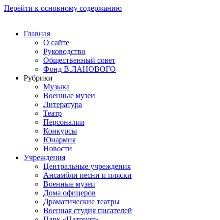
Перейти к основному содержанию
Главная
О сайте
Руководство
Общественный совет
Фонд В.ЛАНОВОГО
Рубрики
Музыка
Военные музеи
Литература
Театр
Персоналии
Конкурсы
Юнармия
Новости
Учреждения
Центральные учреждения
Ансамбли песни и пляски
Военные музеи
Дома офицеров
Драматические театры
Военная студия писателей
Парк «Патриот»