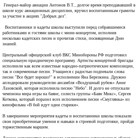
Генерал-майор авиации Антонов В.Т., долгое время преподававший в
школе курс авиационных дисциплин, вручил воспитанникам грамоты
за участие в акциях "Добрых дел".
Воспитанники и кадеты школы выступили перед собравшимися
работниками и гостями школы с мини-концертом, исполнив
несколько кадетских песен и прочитав стихи, посвященные Дню
знаний.
Центральный офицерский клуб ВКС Минобороны РФ подготовил
специальную праздничную программу. Артисты концертной бригады
исполнили как всем известные народно-патриотические композиции,
так и современные песни. Учащиеся с радостью подпевали слова
песни "Все будет хорошо!" в исполнении Яна Березкина. Дружно
аплодировали руководителю ансамбля «Воздушный рубеж» Анне
Лазовской, которая исполнила песню "Небо". И долго не отпускали
чемпиона мира игры на баяне, солиста группы «Баян Микс», Сергея
Коткова, который поразил всех исполнением песни «Смуглянка» из
кинофильма «В бой идут одни старики».
В завершении мероприятия кадеты и воспитанники школы показали
свои приобретенные умения и навыки в строевой подготовке, пройдя
торжественным маршем.