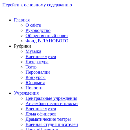
Перейти к основному содержанию
Главная
О сайте
Руководство
Общественный совет
Фонд В.ЛАНОВОГО
Рубрики
Музыка
Военные музеи
Литература
Театр
Персоналии
Конкурсы
Юнармия
Новости
Учреждения
Центральные учреждения
Ансамбли песни и пляски
Военные музеи
Дома офицеров
Драматические театры
Военная студия писателей
Парк «Патриот»