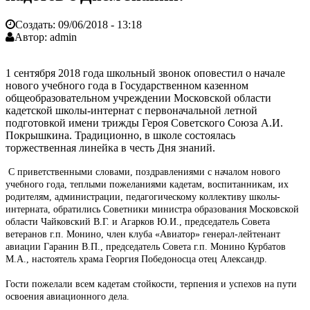
Создать:
09/06/2018 - 13:18
Автор:
admin
1 сентября 2018 года школьный звонок оповестил о начале
нового учебного года в Государственном казенном
общеобразовательном учреждении Московской области
кадетской школы-интернат с первоначальной летной
подготовкой имени трижды Героя Советского Союза А.И.
Покрышкина. Традиционно, в школе состоялась
торжественная линейка в честь Дня знаний.
С приветственными словами, поздравлениями с началом нового
учебного года, теплыми пожеланиями кадетам, воспитанникам, их
родителям, администрации, педагогическому коллективу школы-
интерната, обратились Советники министра образования Московской
области Чайковский В.Г. и Агарков Ю.И., председатель Совета
ветеранов г.п. Монино, член клуба «Авиатор» генерал-лейтенант
авиации Гаранин В.П., председатель Совета г.п. Монино Курбатов
М.А., настоятель храма Георгия Победоносца отец Александр.
Гости пожелали всем кадетам стойкости, терпения и успехов на пути
освоения авиационного дела.